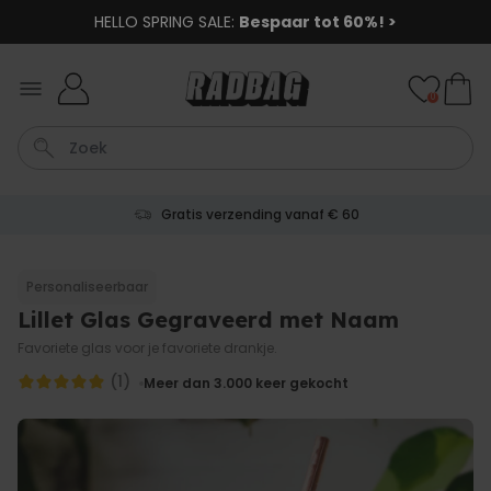
HELLO SPRING SALE:
Bespaar tot 60%! >
Ga naar de inhoud
0
Gratis verzending vanaf € 60
Shirt
Deurmat
Boxer
Housewarming
Badjas
Personaliseerbaar
Lillet Glas Gegraveerd met Naam
Personaliseerbaar
Aperol Spritz Glas met Naam
Favoriete glas voor je favoriete drankje.
Gegraveerd
Meer dan
(1)
Meer dan 3.000
keer gekocht
22.600
keer
24,99 €
gekocht
Personaliseerbaar
Gepersonaliseerde sokken
met jouw huisdier