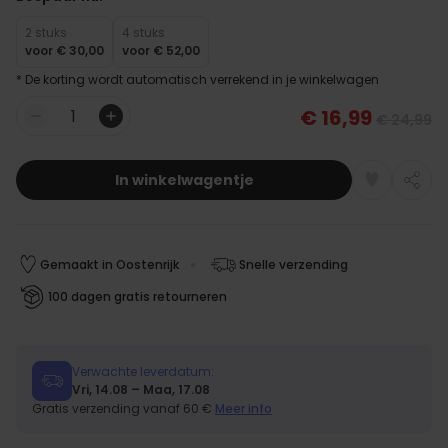
2 stuks
4 stuks
voor
€ 30,00
voor
€ 52,00
* De korting wordt automatisch verrekend in je winkelwagen
€ 16,99
€ 24,99
Aantal
In winkelwagentje
Gemaakt in Oostenrijk
Snelle verzending
100 dagen gratis retourneren
Verwachte leverdatum:
Vri, 14.08 – Maa, 17.08
Gratis verzending vanaf 60 €
Meer info