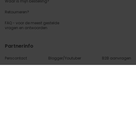
Waar is mijn bestelling?
Retourneren?
FAQ - voor de
meest gestelde
vragen
en antwoorden
Partnerinfo
Perscontact
Blogger/Youtuber
B2B aanvragen
Betalingsmethoden
Algemene Voorwaarden
Beveiliging en privacy
Contact