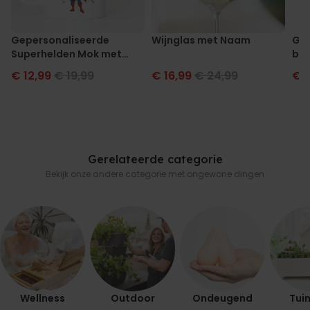
Gepersonaliseerde
Wijnglas met Naam
Gep
Superhelden Mok met
bie
Foto Gezicht
gez
€ 12,99
€ 19,99
€ 16,99
€ 24,99
€ 
Gerelateerde categorie
Bekijk onze andere categorie met ongewone dingen
Wellness
Outdoor
Ondeugend
Tuin