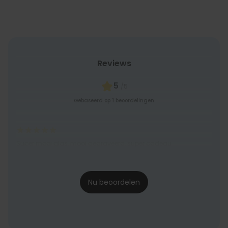
Reviews
5
/5
Gebaseerd op 1 beoordelingen
Super mooi glas, mooi gegraveerd, super cadeau
Sandra
26-04-2024
Nu beoordelen