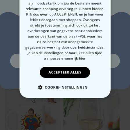
is de naam en tekst invoeren (= personaliseren) en snel
zijn noodzakelijk om jou de beste en meest
bestellen.
En terwijl je ongeduldig wacht tot je bestelling arriveert,
relevante shopping ervaring te kunnen bieden.
kun je alvast je
favoriete drankje
inslaan. Zodat je het
glas
gelijk
Klik dus even op ACCEPTEREN, en je kan weer
in gebruikt kunt nemen. Want dat zou jammer zijn.
lekker doorgaan met shoppen. Overigens
Zin in
strekt je toestemming zich ook uit tot het
XXL ballon
XL verjaardagskaart
XXL ballon
overbrengen van gegevens naar aanbieders
champagne fles
champagne
aan de overkant van de plas (=VS), waar het
10% korting?
voor verja
risico bestaat van onopgemerkte
€ 9,99
€ 5,99
€ 9,99
€ 13,99
€ 7,99
€ 13,
gegevensverwerking door overheidsinstanties.
Je kan de instellingen natuurlijk te allen tijde
aanpassen
namelijk hier
Ja, graag!
Heb je deze al gezien?
ACCEPTEER ALLES
Nee, ik ben geen fan van korting
Waarschijnlijk interesseren deze producten je ook
COOKIE-INSTELLINGEN
NOODZAKELIJK
PERFORMANCE
MARKETING
OVERIGE