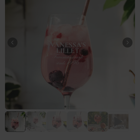
Meer dan
13.600
keer
34,99 €
gekocht
Personaliseerbaar
Gepersonaliseerde poster
fotocollage met tekst
Meer dan
200
keer
29,99 €
gekocht
Personaliseerbaar
Gepersonaliseerd schort BBQ
koning met foto
Meer dan
2.200
keer
44,99 €
gekocht
Personaliseerbaar
Gepersonaliseerd schort met
krans en tekst
Meer dan
3.200
keer
44,99 €
gekocht