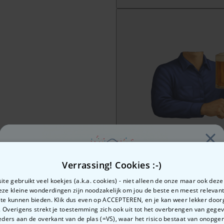
Verrassing! Cookies :-)
te gebruikt veel koekjes (a.k.a. cookies) - niet alleen de onze maar ook dez
Deze kleine wonderdingen zijn noodzakelijk om jou de beste en meest relevan
 te kunnen bieden. Klik dus even op ACCEPTEREN, en je kan weer lekker doo
 Overigens strekt je toestemming zich ook uit tot het overbrengen van gege
Zin in
ders aan de overkant van de plas (=VS), waar het risico bestaat van onopg