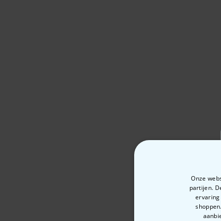
Onze websi
partijen. 
ervaring
shoppen.
aanbie