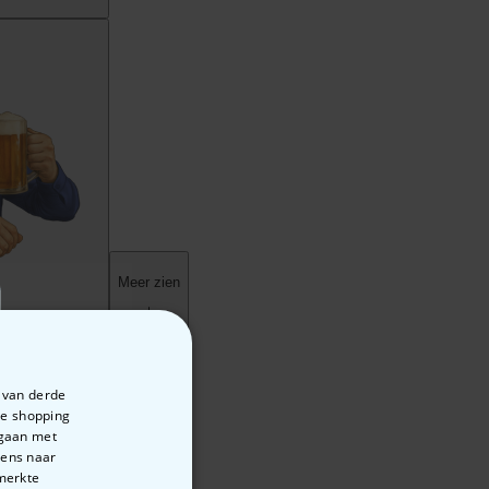
e van derde
te shopping
rgaan met
vens naar
emerkte