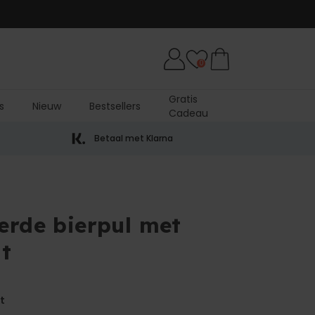
0
Gratis
s
Nieuw
Bestsellers
Cadeau
Betaal met Klarna
erde bierpul met
ht
t