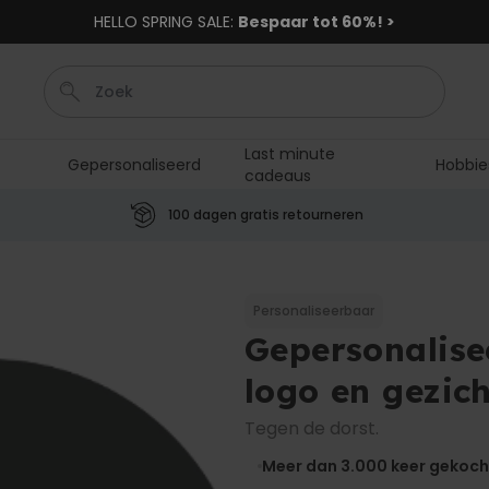
HELLO SPRING SALE:
Bespaar tot 60%! >
Last minute
Gepersonaliseerd
Hobbie
cadeaus
Shirt
Deurmat
Boxer
Housewarming
Badjas
100 dagen gratis retourneren
Personaliseerbaar
Aperol Spritz Glas met Naam
Gegraveerd
Personaliseerbaar
Meer dan
Gepersonalise
22.600
keer
24,99 €
gekocht
logo en gezic
Personaliseerbaar
Gepersonaliseerde sokken
Tegen de dorst.
met jouw huisdier
Meer dan
Meer dan 3.000
keer gekoch
13.600
keer
34,99 €
gekocht