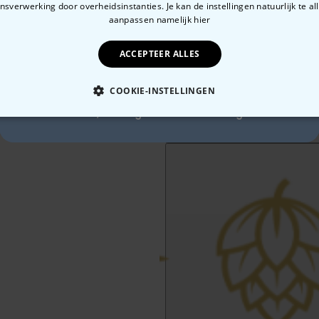
sverwerking door overheidsinstanties. Je kan de instellingen natuurlijk te all
10% korting?
aanpassen
namelijk hier
ACCEPTEER ALLES
Ja, graag!
COOKIE-INSTELLINGEN
Nee, ik ben geen fan van korting
OODZAKELIJK
PERFORMANCE
MARKETING
O