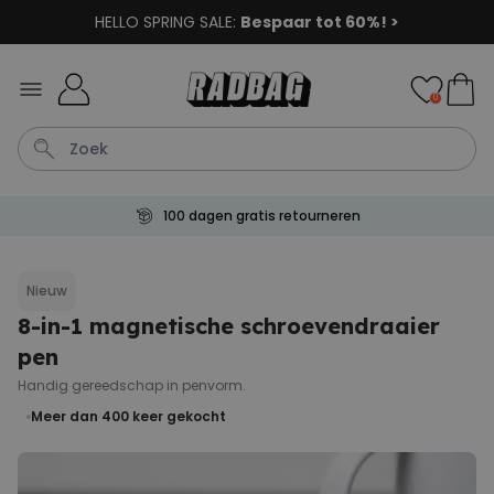
HELLO SPRING SALE:
Bespaar tot 60%! >
Ga naar de inhoud
0
100 dagen gratis retourneren
Shirt
Deurmat
Boxer
Housewarming
Badjas
Nieuw
8-in-1 magnetische schroevendraaier
Personaliseerbaar
Aperol Spritz Glas met Naam
pen
Gegraveerd
Meer dan
Handig gereedschap in penvorm.
22.600
keer
24,99 €
gekocht
Meer dan 400
keer gekocht
Personaliseerbaar
Gepersonaliseerde sokken
met jouw huisdier