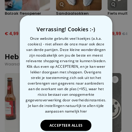
Balzak flesopener
Sandaalsokken
Fiets multi 
Verrassing! Cookies :-)
€ 4,99
€ 7,99
€ 9,99
€ 6,99
€ 12,99
€ 13,
Onze website gebruikt veel koekjes (a.k.a.
cookies) - niet alleen de onze maar ook deze
van derde partijen. Deze kleine wonderdingen
Heb je deze al gezien?
zijn noodzakelijk om jou de beste en meest
relevante shopping ervaring te kunnen bieden.
Waarschijnlijk interesseren deze producten je ook
Klik dus even op ACCEPTEREN, en je kan weer
lekker doorgaan met shoppen. Overigens
strekt je toestemming zich ook uit tot het
overbrengen van gegevens naar aanbieders
aan de overkant van de plas (=VS), waar het
risico bestaat van onopgemerkte
gegevensverwerking door overheidsinstanties.
Je kan de instellingen natuurlijk te allen tijde
aanpassen
namelijk hier
ACCEPTEER ALLES