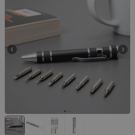
Meer dan
13.600
keer
34,99 €
gekocht
Personaliseerbaar
Gepersonaliseerde poster
fotocollage met tekst
Meer dan
200
keer
29,99 €
gekocht
Personaliseerbaar
Gepersonaliseerd schort BBQ
koning met foto
Meer dan
2.200
keer
44,99 €
gekocht
Personaliseerbaar
Gepersonaliseerd schort met
krans en tekst
Meer dan
3.200
keer
44,99 €
gekocht