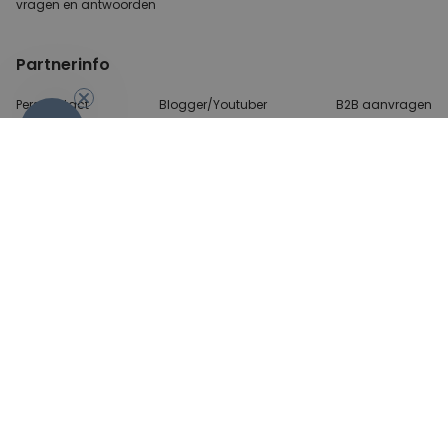
vragen
en antwoorden
Partnerinfo
Perscontact
Blogger/Youtuber
B2B aanvragen
-10%
Betalingsmethoden
Algemene Voorwaarden
Beveiliging en privacy
Contact
© 2026 radbag