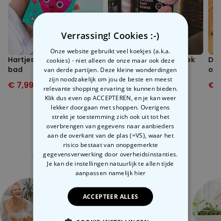
Inclusief praktisch zakje met snoer
Anti-relatiestress vanwege eventuele verloren haren en bijgevolg
gebrek aan hygiëne en netheid
Verrassing! Cookies :-)
Materiaal: 100% polyester
Totale afmeting ca. 100 (55 aan hals) x 70 cm; doormeter
Onze website gebruikt veel koekjes (a.k.a.
zuignap ca. 4,5; reiszakje ca. 15,5 x 15,5 cm
Hartjes confetti voor in
Haar tulband handdoek
De 
cookies) - niet alleen de onze maar ook deze
Gewicht ca. 120 gram
bad
op 
van derde partijen. Deze kleine wonderdingen
Kan bij 30°C in wasmachine gewassen worden
zijn noodzakelijk om jou de beste en meest
€ 7,99
€ 12,99
€ 12,99
€ 19,99
€ 9
relevante shopping ervaring te kunnen bieden.
Klik dus even op ACCEPTEREN, en je kan weer
lekker doorgaan met shoppen. Overigens
strekt je toestemming zich ook uit tot het
overbrengen van gegevens naar aanbieders
aan de overkant van de plas (=VS), waar het
Gerelateerde categorie
risico bestaat van onopgemerkte
gegevensverwerking door overheidsinstanties.
Bekijk onze andere categorie met ongewone dingen
Je kan de instellingen natuurlijk te allen tijde
aanpassen
namelijk hier
ACCEPTEER ALLES