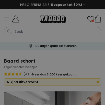
HELLO SPRING SALE:
Bespaar tot 60%! >
Ga naar de inhoud
0
100 dagen gratis retourneren
Shirt
Deurmat
Boxer
Housewarming
Badjas
Baard schort
Tegen verloren haartjes.
Personaliseerbaar
Aperol Spritz Glas met Naam
(4)
Meer dan 3.000
keer gekocht
Gegraveerd
Meer dan
🔥
Bijna uitverkocht
22.600
keer
24,99 €
gekocht
Personaliseerbaar
Gepersonaliseerde sokken
met jouw huisdier