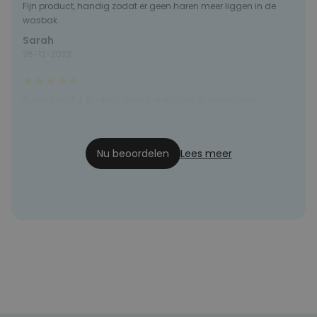
Fijn product, handig zodat er geen haren meer liggen in de
wasbak
Sarah
26-12-2022
Super handig. Eindelijk geen haten meer in de wasbak.
Danielle
17-12-2022
Nu beoordelen
Lees meer