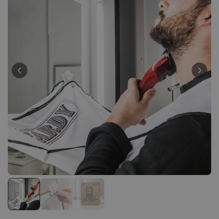
Meer dan
13.600
keer
34,99 €
gekocht
Personaliseerbaar
Gepersonaliseerde poster
fotocollage met tekst
Meer dan
200
keer
29,99 €
gekocht
Personaliseerbaar
Gepersonaliseerd schort BBQ
koning met foto
Meer dan
2.200
keer
44,99 €
gekocht
Personaliseerbaar
Gepersonaliseerd schort met
krans en tekst
Meer dan
3.200
keer
44,99 €
gekocht